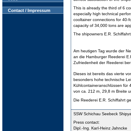
This is already the third of 6 
Contact / Impressum
especially high technical perfo
cooltainer connections for 40-f
capacity of 34,000 tons are ap
The shipowners E.R. Schiffahr
Am heutigen Tag wurde der 
an die Hamburger Reederei E.R
Zufriedenheit der Reederei ber
Dieses ist bereits das vierte 
besonders hohe technische Lei
Kühlcontaineranschlüssen für 4
von ca. 212 m, 29,8 m Breite u
Die Reederei E.R. Schiffahrt 
SSW Schichau Seebeck Shipy
Press contact:
Dipl.-Ing. Karl-Heinz Jahncke