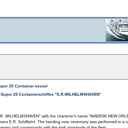
uper 25 Container vessel
W Super 25 Containerschiffes "E.R.WILHELMSHAVEN"
 "E.R. WILHELMSHAVEN" with the charterer's name "MAERSK NEW ORLE
s E.R. Schiffahrt. The handing over ceremony was performed in a smal
owners and corresponds with the high standards of the fleet.