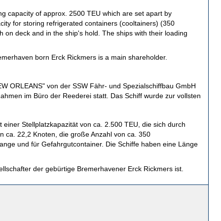
ding capacity of approx. 2500 TEU which are set apart by
ty for storing refrigerated containers (cooltainers) (350
 on deck and in the ship's hold. The ships with their loading
remerhaven born Erck Rickmers is a main shareholder.
W ORLEANS" von der SSW Fähr- und Spezialschiffbau GmbH
hmen im Büro der Reederei statt. Das Schiff wurde zur vollsten
einer Stellplatzkapazität von ca. 2.500 TEU, die sich durch
 ca. 22,2 Knoten, die große Anzahl von ca. 350
rlange und für Gefahrgutcontainer. Die Schiffe haben eine Länge
lschafter der gebürtige Bremerhavener Erck Rickmers ist.